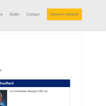
és
Bottin
Contact
Devenir membre
s
Bouffard
Les immeubles Beaupré 1991 inc.