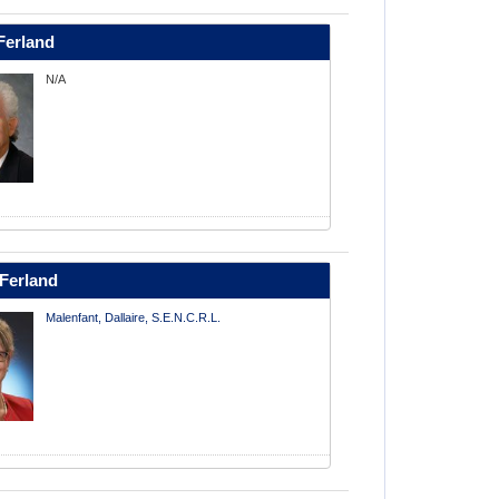
Ferland
N/A
 Ferland
Malenfant, Dallaire, S.E.N.C.R.L.