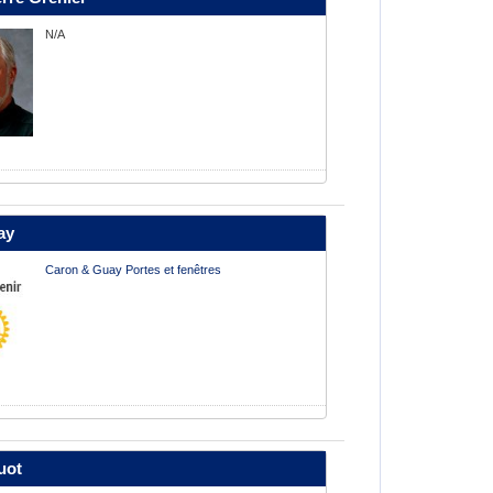
N/A
ay
Caron & Guay Portes et fenêtres
uot