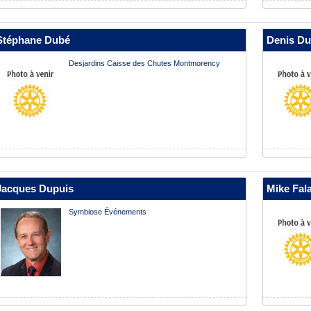
Stéphane Dubé
Denis D
Desjardins Caisse des Chutes Montmorency
Jacques Dupuis
Mike Fal
Symbiose Événements