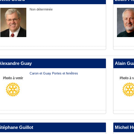
Non déterminée
Alexandre Guay
Alain Gu
Caron et Guay Portes et fenêtres
Stéphane Guillot
Michel H