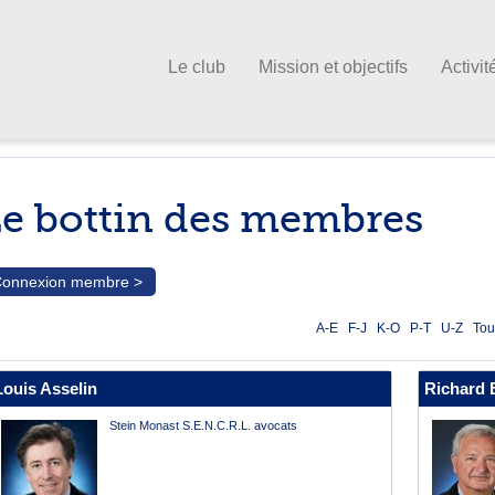
Le club
Mission et objectifs
Activit
e bottin des membres
onnexion membre >
A-E
F-J
K-O
P-T
U-Z
Tou
Louis Asselin
Richard 
Stein Monast S.E.N.C.R.L. avocats