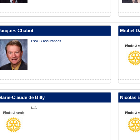
Jacques Chabot
Michel Da
EssOR Assurances
Marie-Claude de Billy
Nicolas 
N/A