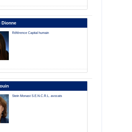
 Dionne
Référence Capital humain
rouin
Stein Monast S.E.N.C.R.L. avocats