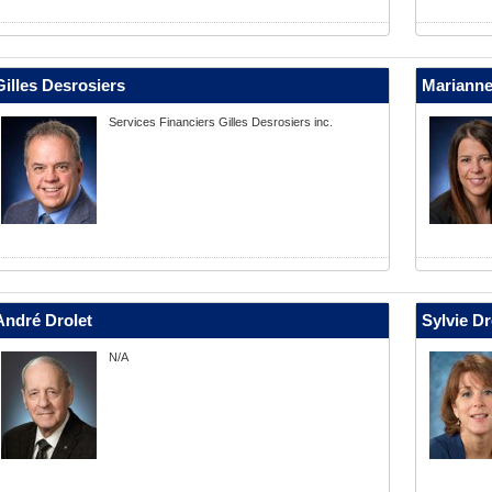
Gilles Desrosiers
Marianne
Services Financiers Gilles Desrosiers inc.
André Drolet
Sylvie D
N/A