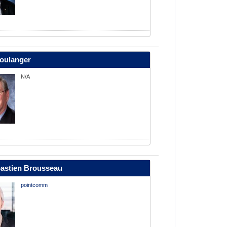
oulanger
N/A
astien Brousseau
pointcomm