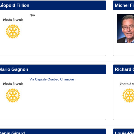
Léopold Fillion
Michel Fi
N/A
Mario Gagnon
Richard 
Via Capitale Québec Champlain
Denis Girard
Louis-Pi