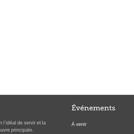
Événements
l’idéal de servir et la
À venir
re principale.