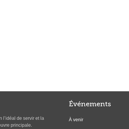
Événements
l’idéal de servir et la
À venir
re principale.