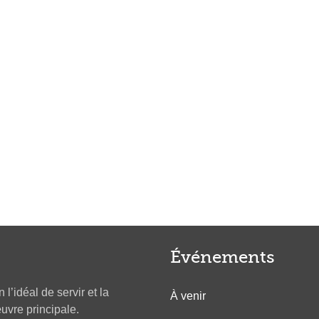
Événements
l’idéal de servir et la
À venir
re principale.